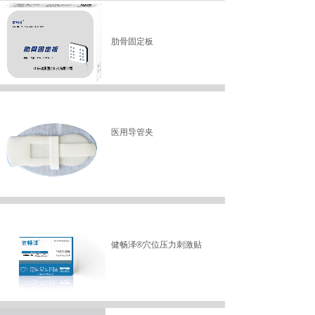
肋骨固定板
医用导管夹
健畅泽®穴位压力刺激贴