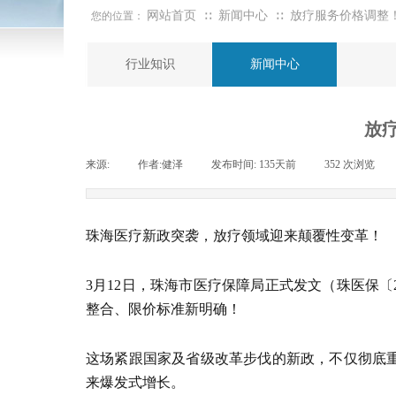
网站首页
新闻中心
放疗服务价格调整
您的位置：
∷
∷
行业知识
新闻中心
放
来源:
|
作者:
健泽
|
发布时间:
135天前
|
352
次浏览
|
珠海医疗新政突袭，放疗领域迎来颠覆性变革！
3月12日，珠海市医疗保障局正式发文（珠医保〔2
整合、限价标准新明确！
这场紧跟国家及省级改革步伐的新政，不仅彻底
来爆发式增长。